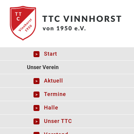
UNSERE HALLE
Start
Unser Verein
Wir spielen in der Grundschule Vinnhorst.
Aktuell
Die Adresse ist:
Termine
Vinnhorster Rathausplatz 2, 30419 Hannover
Halle
Unser TTC